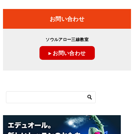
稿
ナ
お問い合わせ
ビ
ゲ
ソウルアロー三線教室
ー
▸ お問い合わせ
シ
ョ
ン