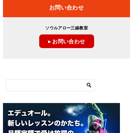
ナ
お問い合わせ
ビ
ゲ
ソウルアロー三線教室
ー
▸ お問い合わせ
シ
ョ
ン