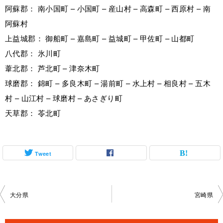
阿蘇郡： 南小国町 – 小国町 – 産山村 – 高森町 – 西原村 – 南
阿蘇村
上益城郡： 御船町 – 嘉島町 – 益城町 – 甲佐町 – 山都町
八代郡： 氷川町
葦北郡： 芦北町 – 津奈木町
球磨郡： 錦町 – 多良木町 – 湯前町 – 水上村 – 相良村 – 五木
村 – 山江村 – 球磨村 – あさぎり町
天草郡： 苓北町
Tweet
投
大分県
宮崎県
稿