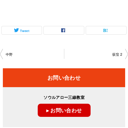
Tweet
投
中野
荻窪 2
稿
ナ
お問い合わせ
ビ
ゲ
ソウルアロー三線教室
ー
▸ お問い合わせ
シ