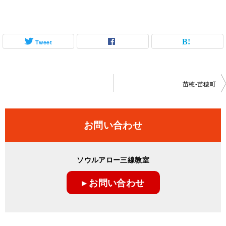
Tweet
投
苗穂-苗穂町
稿
ナ
お問い合わせ
ビ
ゲ
ソウルアロー三線教室
ー
▸ お問い合わせ
シ
ョ