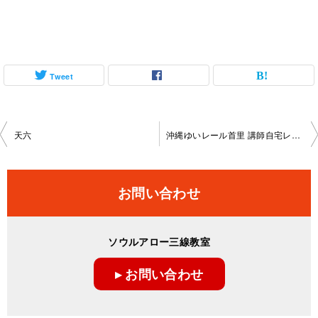
Tweet
投
天六
沖縄ゆいレール首里 講師自宅レッスン
稿
ナ
お問い合わせ
ビ
ゲ
ソウルアロー三線教室
ー
▸ お問い合わせ
シ