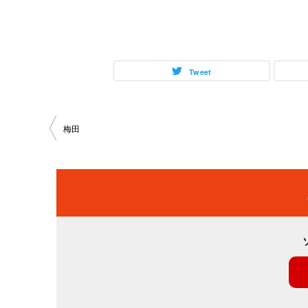
Tweet
投
梅田
稿
ナ
ビ
ゲ
ー
シ