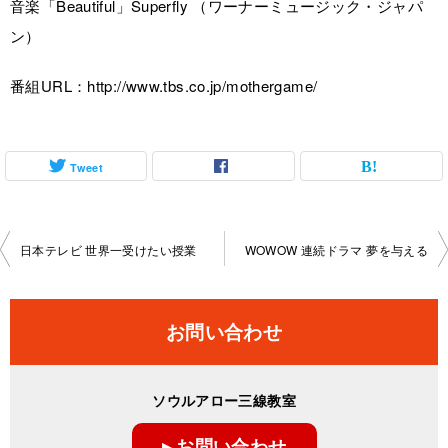
音楽「Beautiful」Superfly （ワーナーミュージック・ジャパ
ン）
番組URL：http://www.tbs.co.jp/mothergame/
Tweet
投
日本テレビ 世界一受けたい授業
WOWOW 連続ドラマ 夢を与える
稿
ナ
お問い合わせ
ビ
ゲ
ソウルアロー三線教室
ー
▸ お問い合わせ