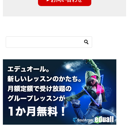
シ
ョ
ン