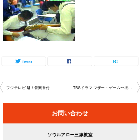
Tweet
投
フジテレビ 魁！音楽番付
TBSドラマ マザー・ゲーム〜彼女たちの階級〜
稿
ナ
お問い合わせ
ビ
ゲ
ソウルアロー三線教室