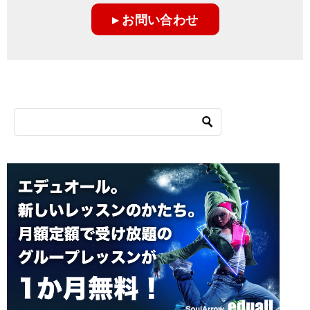
ー
▸ お問い合わせ
シ
ョ
ン