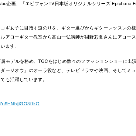
Tube企画、「エピフォンTV日本版オリジナルシリーズ Epiphone F
アコギ女子に目指す道のりを、ギター選びからギターレッスンの
ウルアローギター教室から高山一弘講師が紺野彩夏さんにアコー
ています。
の専属モデルを務め、TGCをはじめ数々のファッションショーに出
イダージオウ」のオーラ役など、テレビドラマや映画、そしてミ
しても活躍しています。
BZn9HNbjjiGO3i1kQ