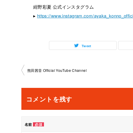
紺野彩夏 公式インスタグラム
▸
https://www.instagram.com/ayaka_konno_offici
Tweet
投
熊田茜音 Official YouTube Channel
稿
ナ
コメントを残す
ビ
ゲ
名前
必須