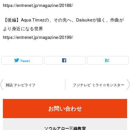
https://entrenet.jp/magazine/20188/
【後編】Aqua Timezの、その先へ。Daisukeが描く、作曲が
より身近になる世界
https://entrenet.jp/magazine/20199/
Tweet
投
雑誌 テレビライフ
フジテレビ ミライ☆モンスター
稿
ナ
お問い合わせ
ビ
ゲ
ソウルアロー三線教室