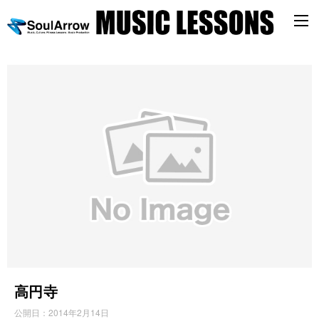
す
べ
て
の
記
事
高円寺
公開日：
2014年2月14日